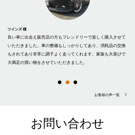
ツインズ 様
ゆう
構
良い車に出会え販売店の方もフレンドリーで楽しく購入させて
店
かを
いただきました。車の整備もしっかりしてあり、消耗品の交換
ブ
店長
もされてあり非常に調子よく走ってくれます。家族も大喜びで
て
めま
大満足の買い物をさせていただきました。
く
お客様の声一覧
お問い合わせ